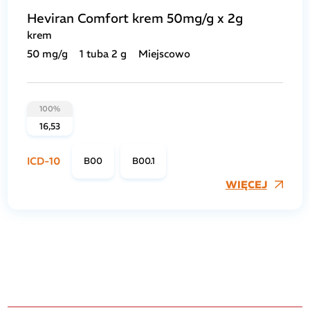
Heviran Comfort krem 50mg/g x 2g
krem
50 mg/g
1 tuba 2 g
Miejscowo
100%
16,53
ICD-10
B00
B00.1
WIĘCEJ