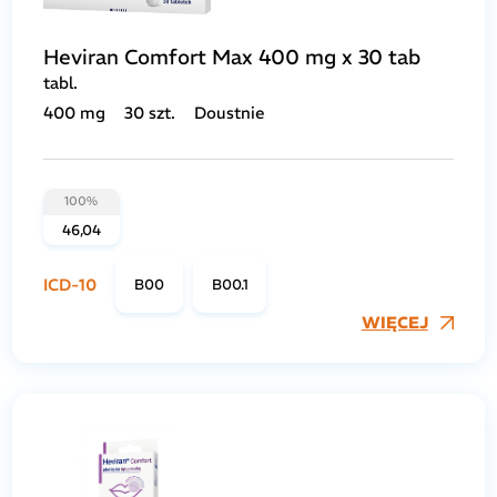
Heviran Comfort Max 400 mg x 30 tab
tabl.
400 mg
30 szt.
Doustnie
100%
46,04
ICD-10
B00
B00.1
WIĘCEJ