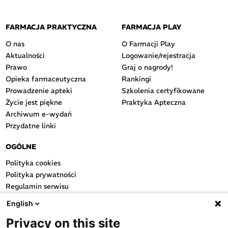
FARMACJA PRAKTYCZNA
FARMACJA PLAY
O nas
O Farmacji Play
Aktualności
Logowanie/rejestracja
Prawo
Graj o nagrody!
Opieka farmaceutyczna
Rankingi
Prowadzenie apteki
Szkolenia certyfikowane
Życie jest piękne
Praktyka Apteczna
Archiwum e-wydań
Przydatne linki
OGÓLNE
Polityka cookies
Polityka prywatności
Regulamin serwisu
Regulamin konkursu
English
Farmacja Play
Privacy on this site
Regulamin konkursu Lakcid