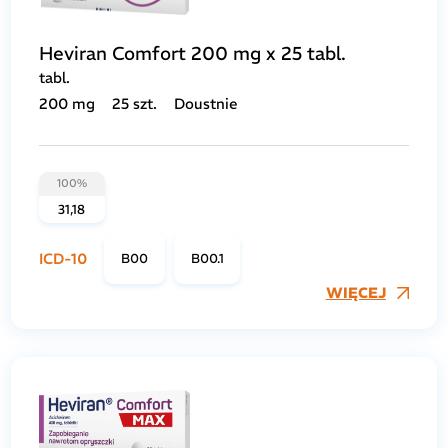
Heviran Comfort 200 mg x 25 tabl.
tabl.
200 mg
25 szt.
Doustnie
100%
31,18
ICD-10
B00
B00.1
WIĘCEJ