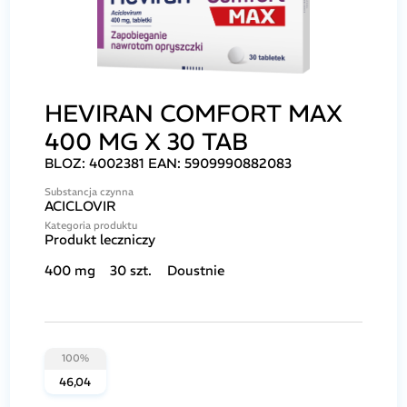
HEVIRAN COMFORT MAX
400 MG X 30 TAB
BLOZ:
4002381
EAN:
5909990882083
Substancja czynna
ACICLOVIR
Kategoria produktu
Produkt leczniczy
400 mg
30 szt.
Doustnie
100%
46,04