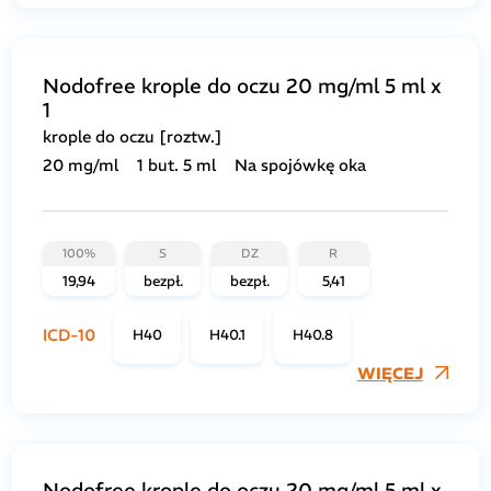
Nodofree krople do oczu 20 mg/ml 5 ml x
1
krople do oczu [roztw.]
20 mg/ml
1 but. 5 ml
Na spojówkę oka
100%
S
DZ
R
19,94
bezpł.
bezpł.
5,41
ICD-10
H40
H40.1
H40.8
WIĘCEJ
Nodofree krople do oczu 20 mg/ml 5 ml x