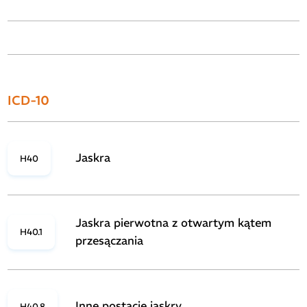
ICD-10
Jaskra
H40
Jaskra pierwotna z otwartym kątem
H40.1
przesączania
Inne postacie jaskry
H40.8