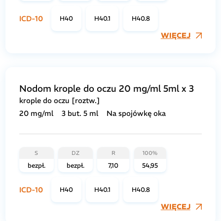
ICD-10
H40
H40.1
H40.8
WIĘCEJ
Nodom krople do oczu 20 mg/ml 5ml x 3
krople do oczu [roztw.]
20 mg/ml
3 but. 5 ml
Na spojówkę oka
S
DZ
R
100%
bezpł.
bezpł.
7,10
54,95
ICD-10
H40
H40.1
H40.8
WIĘCEJ