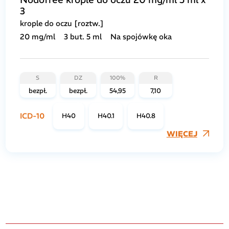
3
krople do oczu [roztw.]
20 mg/ml
3 but. 5 ml
Na spojówkę oka
S
DZ
100%
R
bezpł.
bezpł.
54,95
7,10
ICD-10
H40
H40.1
H40.8
WIĘCEJ