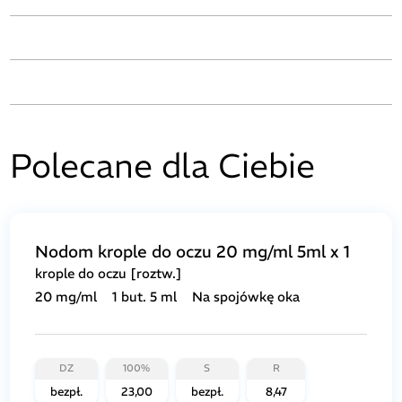
Polecane dla Ciebie
Nodom krople do oczu 20 mg/ml 5ml x 1
krople do oczu [roztw.]
20 mg/ml
1 but. 5 ml
Na spojówkę oka
DZ
100%
S
R
bezpł.
23,00
bezpł.
8,47