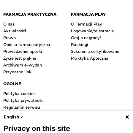
FARMACJA PRAKTYCZNA
FARMACJA PLAY
O nas
O Farmacji Play
Aktualności
Logowanie/rejestracja
Prawo
Graj o nagrody!
Opieka farmaceutyczna
Rankingi
Prowadzenie apteki
Szkolenia certyfikowane
Życie jest piękne
Praktyka Apteczna
Archiwum e-wydań
Przydatne linki
OGÓLNE
Polityka cookies
Polityka prywatności
Regulamin serwisu
Regulamin konkursu
English
Farmacja Play
Privacy on this site
Regulamin konkursu Lakcid