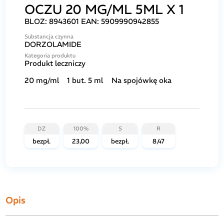
OCZU 20 MG/ML 5ML X 1
BLOZ:
8943601
EAN:
5909990942855
Substancja czynna
DORZOLAMIDE
Kategoria produktu
Produkt leczniczy
20 mg/ml
1 but. 5 ml
Na spojówkę oka
DZ
100%
S
R
bezpł.
23,00
bezpł.
8,47
Opis