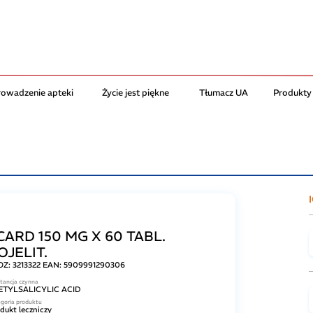
rowadzenie apteki
Życie jest piękne
Tłumacz UA
Produkty
CARD 150 MG X 60 TABL.
OJELIT.
OZ:
3213322
EAN:
5909991290306
tancja czynna
ETYLSALICYLIC ACID
goria produktu
dukt leczniczy