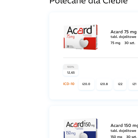
Polecane dla Ciebie
Acard 75 mg x
tabl. dojelitowe
75 mg
30 szt.
100%
12,65
ICD-10
I20.0
I20.8
I22
I21
Acard 150 mg 
tabl. dojelitowe
150 mg
30 szt.