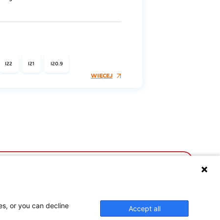
I22
I21
I20.9
WIĘCEJ
UKTY POLPHARMY
SOCIAL MEDIA
es, or you can decline
Accept all