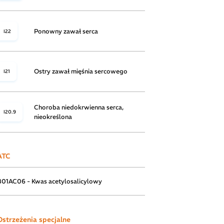
Ponowny zawał serca
I22
Ostry zawał mięśnia sercowego
I21
Choroba niedokrwienna serca,
I20.9
nieokreślona
ATC
B01AC06 - Kwas acetylosalicylowy
Ostrzeżenia specjalne