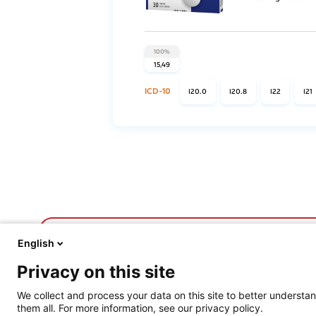
100%
15,49
ICD-10
I20.0
I20.8
I22
I21
FARMACJA PRAKTYCZNA
FARMACJA PLAY
English
O nas
O Farmacji Play
Privacy on this site
Aktualności
Logowanie/rejestracja
Prawo
Graj o nagrody!
We collect and process your data on this site to better understan
Opieka farmaceutyczna
Rankingi
them all. For more information, see our privacy policy.
Prowadzenie apteki
Szkolenia certyfikowa