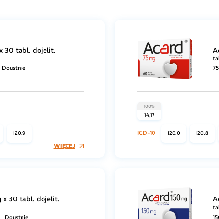
 30 tabl. dojelit.
A
ta
Doustnie
75
100%
14,17
ICD-10
I20.9
I20.0
I20.8
WIĘCEJ
x 30 tabl. dojelit.
A
ta
Doustnie
15