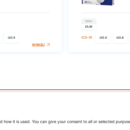
100%
25,36
ICD-10
I20.9
I20.0
I20.8
WIĘCEJ
OGÓLNE
PROD
Polityka cookies
Polityka prywatności
Regulamin serwisu
d how it is used. You can give your consent to all or selected purpos
Regulamin konkursu Farmacja Play
ne
Regulamin konkursu Lakcid Entero