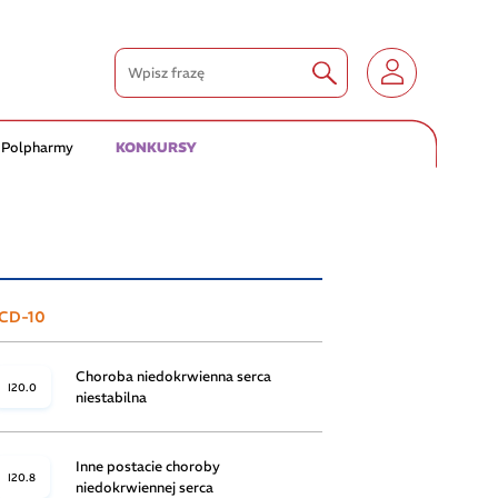
 Polpharmy
KONKURSY
ICD-10
Choroba niedokrwienna serca
I20.0
niestabilna
Inne postacie choroby
I20.8
niedokrwiennej serca