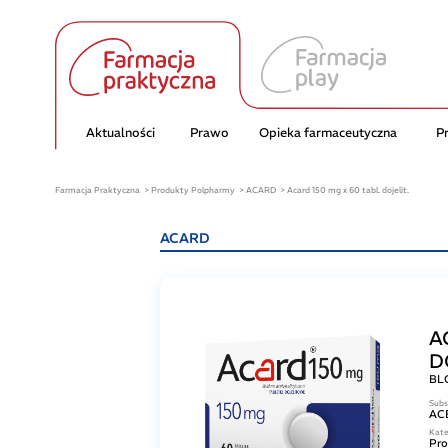
Aktualności
Prawo
Opieka farmaceutyczna
P
Farmacja Praktyczna
Produkty Polpharmy
ACARD
Acard 150 mg x 60 tabl. dojelit.
ACARD
A
D
BL
Subs
AC
Kate
Pro