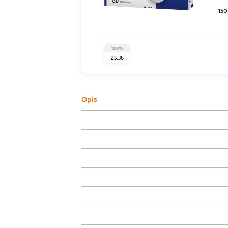
15
100%
25,36
Opis