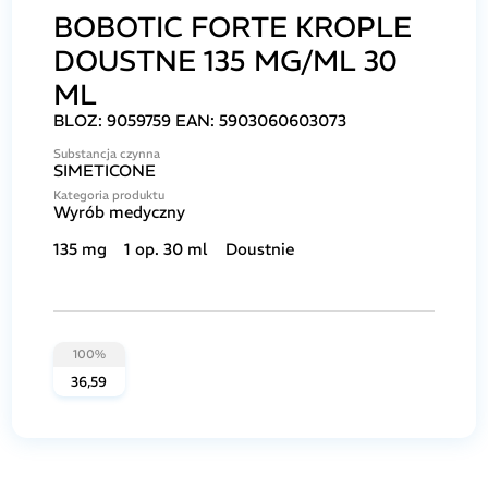
BOBOTIC FORTE KROPLE
DOUSTNE 135 MG/ML 30
ML
BLOZ:
9059759
EAN:
5903060603073
Substancja czynna
SIMETICONE
Kategoria produktu
Wyrób medyczny
135 mg
1 op. 30 ml
Doustnie
100%
36,59