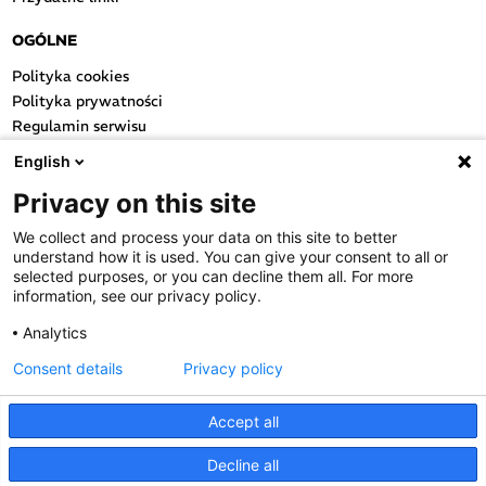
OGÓLNE
Polityka cookies
Polityka prywatności
Regulamin serwisu
Regulamin konkursu
English
Farmacja Play
Privacy on this site
Regulamin konkursu Lakcid
Entero
We collect and process your data on this site to better
Regulamin konkursu Acard
understand how it is used. You can give your consent to all or
Regulamin konkursu Biotebal
selected purposes, or you can decline them all. For more
information, see our privacy policy.
Regulamin konkursu Asmenol
Kontakt
Analytics
Consent details
Privacy policy
PRODUKTY POLPHARMY
SOCIAL MEDIA
Accept all
Decline all