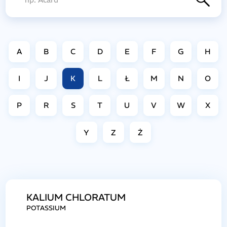
A
B
C
D
E
F
G
H
I
J
K
L
Ł
M
N
O
P
R
S
T
U
V
W
X
Y
Z
Ż
KALIUM CHLORATUM
POTASSIUM