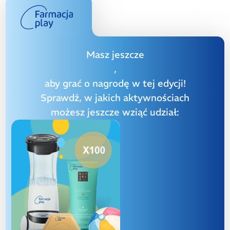
Masz jeszcze
,
aby grać o nagrodę w tej edycji!
Sprawdź, w jakich aktywnościach
możesz jeszcze wziąć udział: