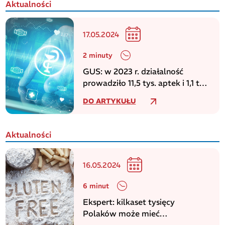
Aktualności
17.05.2024
2 minuty
GUS: w 2023 r. działalność
prowadziło 11,5 tys. aptek i 1,1 tys.
punktów aptecznych
DO ARTYKUŁU
Aktualności
16.05.2024
6 minut
Ekspert: kilkaset tysięcy
Polaków może mieć
niezdiagnozowaną celiakię