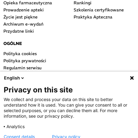
Opieka farmaceutyczna
Rankingi
Prowadzenie apteki
Szkolenia certyfikowane
Życie jest piękne
Praktyka Apteczna
Archiwum e-wydań
Przydatne linki
OGÓLNE
Polityka cookies
Polityka prywatności
Regulamin serwisu
Regulamin konkursu
English
Farmacja Play
Privacy on this site
Regulamin konkursu Lakcid
Entero
We collect and process your data on this site to better
Regulamin konkursu Acard
understand how it is used. You can give your consent to all or
Regulamin konkursu Biotebal
selected purposes, or you can decline them all. For more
information, see our privacy policy.
Regulamin konkursu Asmenol
Kontakt
Analytics
Consent details
Privacy policy
PRODUKTY POLPHARMY