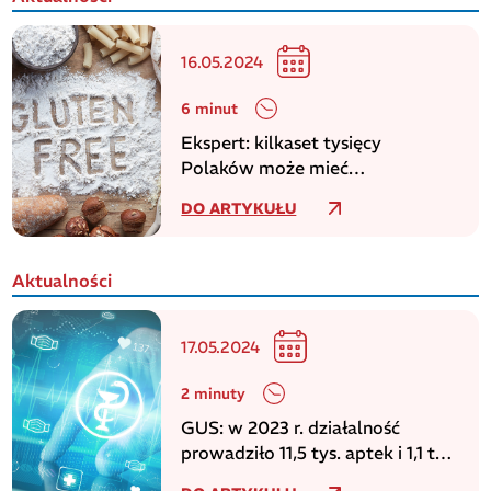
16.05.2024
6 minut
Ekspert: kilkaset tysięcy
Polaków może mieć
niezdiagnozowaną celiakię
DO ARTYKUŁU
Aktualności
17.05.2024
2 minuty
GUS: w 2023 r. działalność
prowadziło 11,5 tys. aptek i 1,1 tys.
punktów aptecznych