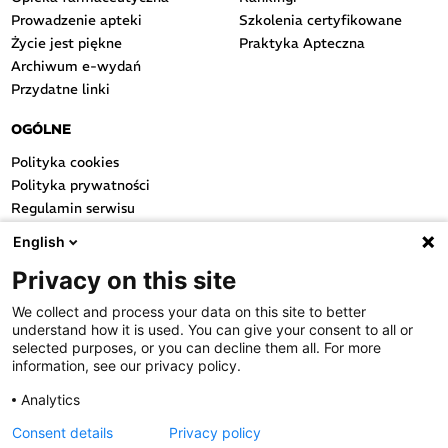
Prowadzenie apteki
Szkolenia certyfikowane
Życie jest piękne
Praktyka Apteczna
Archiwum e-wydań
Przydatne linki
OGÓLNE
Polityka cookies
Polityka prywatności
Regulamin serwisu
Regulamin konkursu
English
Farmacja Play
Privacy on this site
Regulamin konkursu Lakcid
Entero
We collect and process your data on this site to better
Regulamin konkursu Acard
understand how it is used. You can give your consent to all or
Regulamin konkursu Biotebal
selected purposes, or you can decline them all. For more
information, see our privacy policy.
Regulamin konkursu Asmenol
Kontakt
Analytics
Consent details
Privacy policy
PRODUKTY POLPHARMY