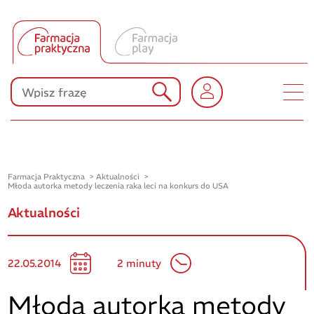
Tłumacz UA
Produkty Polpharmy
KONKURSY
Farmacja Praktyczna
Aktualności
Młoda autorka metody leczenia raka leci na konkurs do USA
Aktualności
22.05.2014
2 minuty
Młoda autorka metody