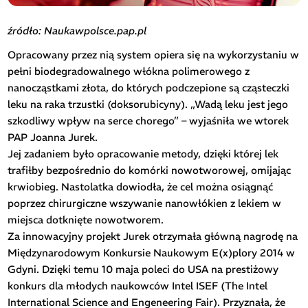
źródło: Naukawpolsce.pap.pl
Opracowany przez nią system opiera się na wykorzystaniu w
pełni biodegradowalnego włókna polimerowego z
nanocząstkami złota, do których podczepione są cząsteczki
leku na raka trzustki (doksorubicyny). „Wadą leku jest jego
szkodliwy wpływ na serce chorego” – wyjaśniła we wtorek
PAP Joanna Jurek.
Jej zadaniem było opracowanie metody, dzięki której lek
trafiłby bezpośrednio do komórki nowotworowej, omijając
krwiobieg. Nastolatka dowiodła, że cel można osiągnąć
poprzez chirurgiczne wszywanie nanowłókien z lekiem w
miejsca dotknięte nowotworem.
Za innowacyjny projekt Jurek otrzymała główną nagrodę na
Międzynarodowym Konkursie Naukowym E(x)plory 2014 w
Gdyni. Dzięki temu 10 maja poleci do USA na prestiżowy
konkurs dla młodych naukowców Intel ISEF (The Intel
International Science and Engeneering Fair). Przyznała, że