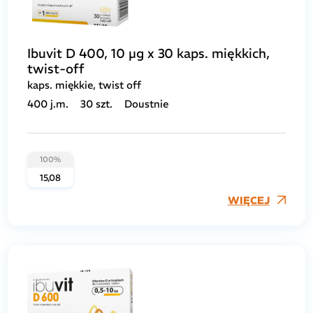
Ibuvit D 400, 10 µg x 30 kaps. miękkich,
twist-off
kaps. miękkie, twist off
400 j.m.
30 szt.
Doustnie
100%
15,08
WIĘCEJ