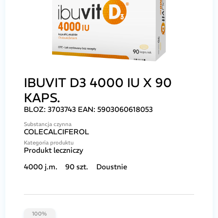
IBUVIT D3 4000 IU X 90
KAPS.
BLOZ:
3703743
EAN:
5903060618053
Substancja czynna
COLECALCIFEROL
Kategoria produktu
Produkt leczniczy
4000 j.m.
90 szt.
Doustnie
100%