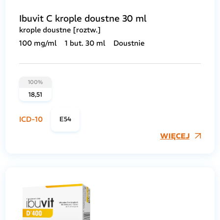
Ibuvit C krople doustne 30 ml
krople doustne [roztw.]
100 mg/ml
1 but. 30 ml
Doustnie
100%
18,51
ICD-10
E54
WIĘCEJ