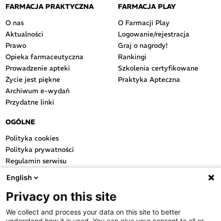
FARMACJA PRAKTYCZNA
FARMACJA PLAY
O nas
O Farmacji Play
Aktualności
Logowanie/rejestracja
Prawo
Graj o nagrody!
Opieka farmaceutyczna
Rankingi
Prowadzenie apteki
Szkolenia certyfikowane
Życie jest piękne
Praktyka Apteczna
Archiwum e-wydań
Przydatne linki
OGÓLNE
Polityka cookies
Polityka prywatności
Regulamin serwisu
Regulamin konkursu
English
Farmacja Play
Privacy on this site
Regulamin konkursu Lakcid
Entero
We collect and process your data on this site to better
Regulamin konkursu Acard
understand how it is used. You can give your consent to all or