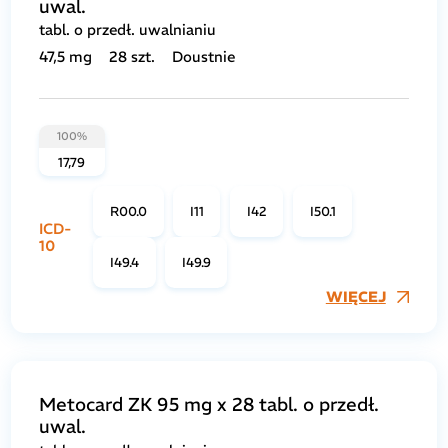
uwal.
tabl. o przedł. uwalnianiu
47,5 mg
28 szt.
Doustnie
100%
17,79
R00.0
I11
I42
I50.1
ICD-
10
I49.4
I49.9
WIĘCEJ
Metocard ZK 95 mg x 28 tabl. o przedł.
uwal.