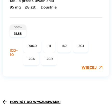
tabl. o przedł. uwalnianiu
95 mg
28 szt.
Doustnie
100%
31,88
R00.0
I11
I42
I50.1
ICD-
10
I49.4
I49.9
WIĘCEJ
POWRÓT DO WYSZUKIWARKI