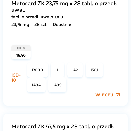
Metocard ZK 23,75 mg x 28 tabl. o przedł.
uwal.
tabl. o przedł. uwalnianiu
23,75 mg
28 szt.
Doustnie
100%
16,40
R00.0
I11
I42
I50.1
ICD-
10
I49.4
I49.9
WIĘCEJ
Metocard ZK 47,5 mg x 28 tabl. o przedł.