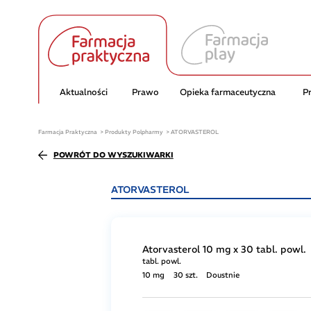
Aktualności
Prawo
Opieka farmaceutyczna
P
Farmacja Praktyczna
Produkty Polpharmy
ATORVASTEROL
POWRÓT DO WYSZUKIWARKI
ATORVASTEROL
Atorvasterol 10 mg x 30 tabl. powl.
tabl. powl.
10 mg
30 szt.
Doustnie