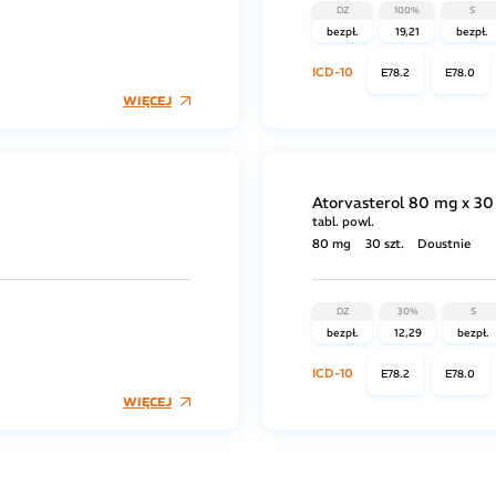
DZ
100%
S
bezpł.
19,21
bezpł.
ICD-10
E78.2
E78.0
WIĘCEJ
Atorvasterol 80 mg x 30 
tabl. powl.
80 mg
30 szt.
Doustnie
DZ
30%
S
bezpł.
12,29
bezpł.
ICD-10
E78.2
E78.0
WIĘCEJ