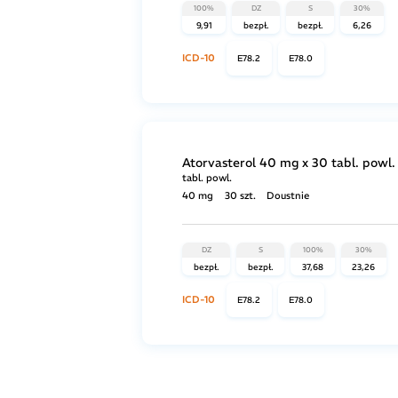
100%
DZ
S
30%
9,91
bezpł.
bezpł.
6,26
ICD-10
E78.2
E78.0
Atorvasterol 40 mg x 30 tabl. powl.
tabl. powl.
40 mg
30 szt.
Doustnie
DZ
S
100%
30%
bezpł.
bezpł.
37,68
23,26
ICD-10
E78.2
E78.0