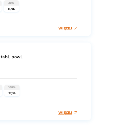
30%
11,96
WIĘCEJ
tabl. powl.
100%
37,34
WIĘCEJ