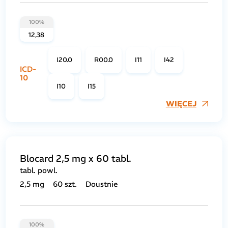
100%
12,38
I20.0
R00.0
I11
I42
ICD-
10
I10
I15
WIĘCEJ
Blocard 2,5 mg x 60 tabl.
tabl. powl.
2,5 mg
60 szt.
Doustnie
100%