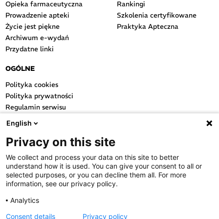
Opieka farmaceutyczna
Rankingi
Prowadzenie apteki
Szkolenia certyfikowane
Życie jest piękne
Praktyka Apteczna
Archiwum e-wydań
Przydatne linki
OGÓLNE
Polityka cookies
Polityka prywatności
Regulamin serwisu
Regulamin konkursu
English
Farmacja Play
Privacy on this site
Regulamin konkursu Lakcid
Entero
We collect and process your data on this site to better
Regulamin konkursu Acard
understand how it is used. You can give your consent to all or
Regulamin konkursu Biotebal
selected purposes, or you can decline them all. For more
information, see our privacy policy.
Regulamin konkursu Asmenol
Kontakt
Analytics
Consent details
Privacy policy
PRODUKTY POLPHARMY