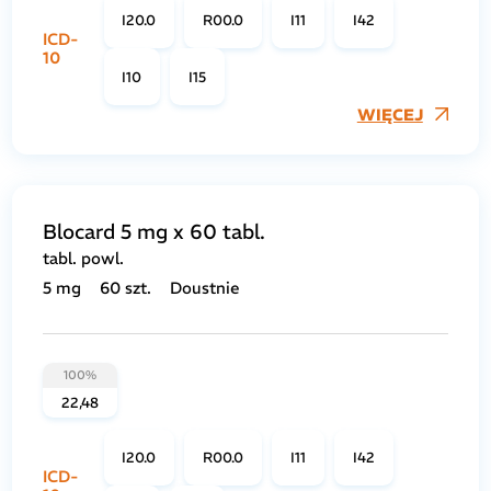
I20.0
R00.0
I11
I42
ICD-
10
I10
I15
WIĘCEJ
Blocard 5 mg x 60 tabl.
tabl. powl.
5 mg
60 szt.
Doustnie
100%
22,48
I20.0
R00.0
I11
I42
ICD-