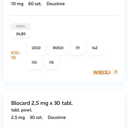
10 mg
60 szt.
Doustnie
100%
34,85
I20.0
R00.0
I11
I42
ICD-
10
I10
I15
WIĘCEJ
Blocard 2,5 mg x 30 tabl.
tabl. powl.
2,5 mg
30 szt.
Doustnie