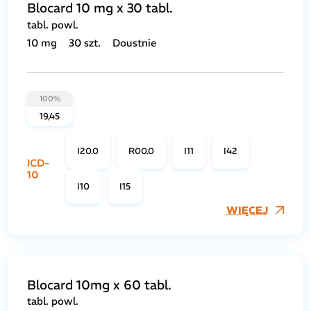
Blocard 10 mg x 30 tabl.
tabl. powl.
10 mg
30 szt.
Doustnie
100%
19,45
I20.0
R00.0
I11
I42
ICD-
10
I10
I15
WIĘCEJ
Blocard 10mg x 60 tabl.
tabl. powl.