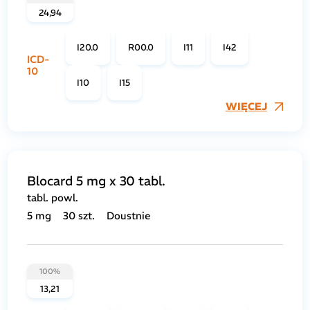
24,94
I20.0
R00.0
I11
I42
ICD-
10
I10
I15
WIĘCEJ
Blocard 5 mg x 30 tabl.
tabl. powl.
5 mg
30 szt.
Doustnie
100%
13,21