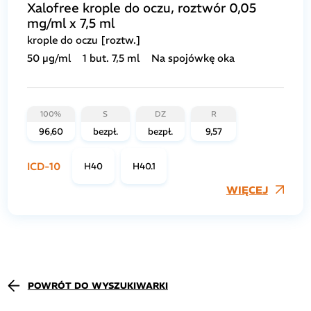
Xalofree krople do oczu, roztwór 0,05
mg/ml x 7,5 ml
krople do oczu [roztw.]
50 µg/ml
1 but. 7,5 ml
Na spojówkę oka
100%
S
DZ
R
96,60
bezpł.
bezpł.
9,57
ICD-10
H40
H40.1
WIĘCEJ
POWRÓT DO WYSZUKIWARKI