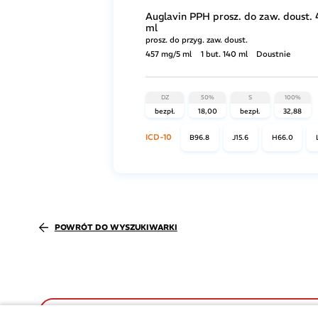
Auglavin PPH prosz. do zaw. doust.
ml
prosz. do przyg. zaw. doust.
457 mg/5 ml
1 but. 140 ml
Doustnie
DZ
50%
S
100%
bezpł.
18,00
bezpł.
32,88
ICD-10
B96.8
J15.6
H66.0
POWRÓT DO WYSZUKIWARKI