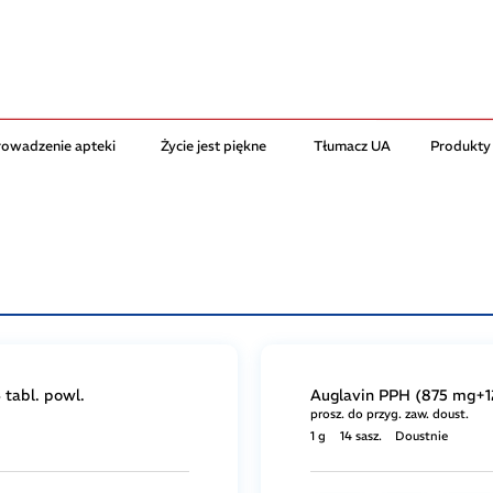
rowadzenie apteki
Życie jest piękne
Tłumacz UA
Produkty
tabl. powl.
Auglavin PPH (875 mg+12
prosz. do przyg. zaw. doust.
1 g
14 sasz.
Doustnie