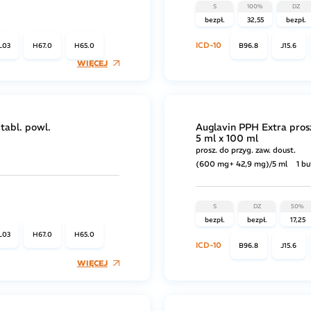
S
100%
DZ
bezpł.
32,55
bezpł.
ICD-10
L03
H67.0
H65.0
B96.8
J15.6
WIĘCEJ
tabl. powl.
Auglavin PPH Extra pros
5 ml x 100 ml
prosz. do przyg. zaw. doust.
(600 mg+ 42,9 mg)/5 ml
1 bu
S
DZ
50%
bezpł.
bezpł.
17,25
L03
H67.0
H65.0
ICD-10
B96.8
J15.6
WIĘCEJ