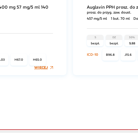
 400 mg 57 mg/5 ml 140
Auglavin PPH prosz. do 
prosz. do przyg. zaw. doust.
457 mg/5 ml
1 but. 70 ml
Do
S
DZ
50%
bezpł.
bezpł.
9,88
ICD-10
B96.8
J15.6
L03
H67.0
H65.0
WIĘCEJ