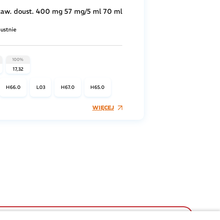
zaw. doust. 400 mg 57 mg/5 ml 70 ml
ustnie
100%
17,32
H66.0
L03
H67.0
H65.0
WIĘCEJ