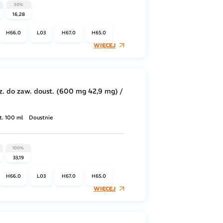
50%
16,28
H66.0
L03
H67.0
H65.0
WIĘCEJ
z. do zaw. doust. (600 mg 42,9 mg) /
t. 100 ml
Doustnie
100%
33,19
H66.0
L03
H67.0
H65.0
WIĘCEJ