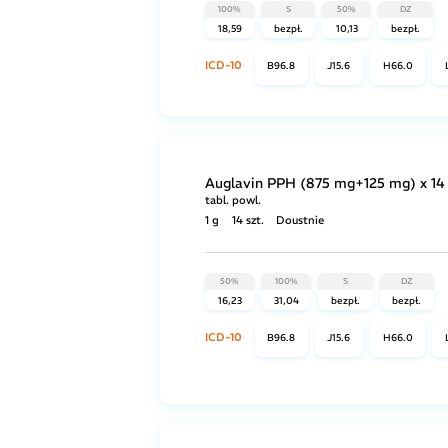
100%
S
50%
DZ
18,59
bezpł.
10,13
bezpł.
ICD-10
B96.8
J15.6
H66.0
Auglavin PPH (875 mg+125 mg) x 14 
tabl. powl.
1 g
14 szt.
Doustnie
50%
100%
S
DZ
16,23
31,04
bezpł.
bezpł.
ICD-10
B96.8
J15.6
H66.0