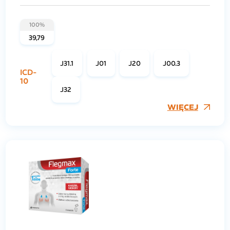
100%
39,79
J31.1
J01
J20
J00.3
ICD-
10
J32
WIĘCEJ