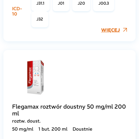
J31.1
J01
J20
J00.3
ICD-
10
J32
WIĘCEJ
Flegamax roztwór doustny 50 mg/ml 200
ml
roztw. doust.
50 mg/ml
1 but. 200 ml
Doustnie