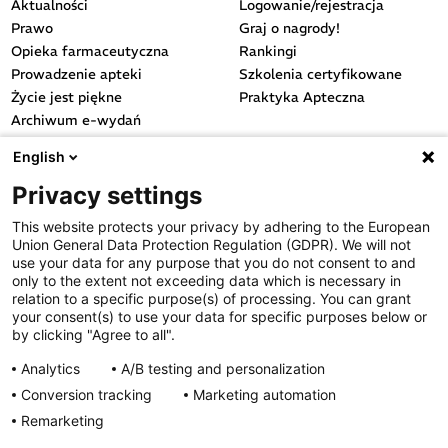
Aktualności
Logowanie/rejestracja
Prawo
Graj o nagrody!
Opieka farmaceutyczna
Rankingi
Prowadzenie apteki
Szkolenia certyfikowane
Życie jest piękne
Praktyka Apteczna
Archiwum e-wydań
Przydatne linki
English
OGÓLNE
Privacy settings
Polityka cookies
This website protects your privacy by adhering to the European
Polityka prywatności
Union General Data Protection Regulation (GDPR). We will not
Regulamin serwisu
use your data for any purpose that you do not consent to and
only to the extent not exceeding data which is necessary in
Regulamin konkursu
relation to a specific purpose(s) of processing. You can grant
Farmacja Play
your consent(s) to use your data for specific purposes below or
Regulamin konkursu Lakcid
by clicking "Agree to all".
Entero
Analytics
A/B testing and personalization
Regulamin konkursu Acard
Conversion tracking
Marketing automation
Regulamin konkursu Biotebal
Remarketing
Regulamin konkursu Asmenol
Kontakt