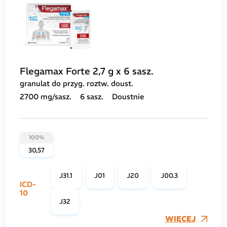
Flegamax Forte 2,7 g x 6 sasz.
granulat do przyg. roztw. doust.
2700 mg/sasz.
6 sasz.
Doustnie
100%
30,57
J31.1
J01
J20
J00.3
ICD-
10
J32
WIĘCEJ