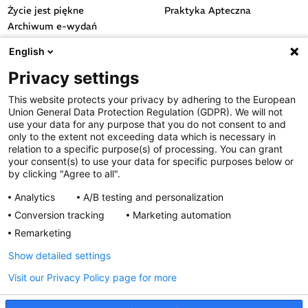
Życie jest piękne
Praktyka Apteczna
Archiwum e-wydań
Przydatne linki
English
OGÓLNE
Privacy settings
Polityka cookies
This website protects your privacy by adhering to the European
Polityka prywatności
Union General Data Protection Regulation (GDPR). We will not
Regulamin serwisu
use your data for any purpose that you do not consent to and
only to the extent not exceeding data which is necessary in
Regulamin konkursu
relation to a specific purpose(s) of processing. You can grant
Farmacja Play
your consent(s) to use your data for specific purposes below or
Regulamin konkursu Lakcid
by clicking "Agree to all".
Entero
Analytics
A/B testing and personalization
Regulamin konkursu Acard
Conversion tracking
Marketing automation
Regulamin konkursu Biotebal
Remarketing
Regulamin konkursu Asmenol
Kontakt
Show detailed settings
Visit our Privacy Policy page for more
PRODUKTY POLPHARMY
SOCIAL MEDIA