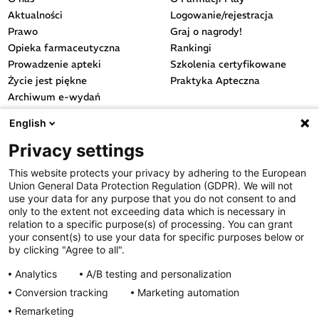
Aktualności
Logowanie/rejestracja
Prawo
Graj o nagrody!
Opieka farmaceutyczna
Rankingi
Prowadzenie apteki
Szkolenia certyfikowane
Życie jest piękne
Praktyka Apteczna
Archiwum e-wydań
Przydatne linki
English
OGÓLNE
Privacy settings
Polityka cookies
This website protects your privacy by adhering to the European
Polityka prywatności
Union General Data Protection Regulation (GDPR). We will not
Regulamin serwisu
use your data for any purpose that you do not consent to and
only to the extent not exceeding data which is necessary in
Regulamin konkursu
relation to a specific purpose(s) of processing. You can grant
Farmacja Play
your consent(s) to use your data for specific purposes below or
Regulamin konkursu Lakcid
by clicking "Agree to all".
Entero
Analytics
A/B testing and personalization
Regulamin konkursu Acard
Conversion tracking
Marketing automation
Regulamin konkursu Biotebal
Remarketing
Regulamin konkursu Asmenol