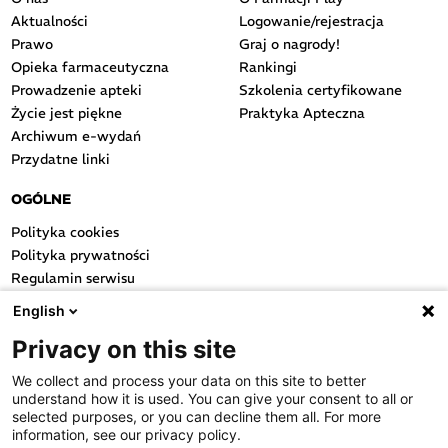
Aktualności
Logowanie/rejestracja
Prawo
Graj o nagrody!
Opieka farmaceutyczna
Rankingi
Prowadzenie apteki
Szkolenia certyfikowane
Życie jest piękne
Praktyka Apteczna
Archiwum e-wydań
Przydatne linki
OGÓLNE
Polityka cookies
Polityka prywatności
Regulamin serwisu
Regulamin konkursu
English
Farmacja Play
Privacy on this site
Regulamin konkursu Lakcid
Entero
We collect and process your data on this site to better
Regulamin konkursu Acard
understand how it is used. You can give your consent to all or
Regulamin konkursu Biotebal
selected purposes, or you can decline them all. For more
information, see our privacy policy.
Regulamin konkursu Asmenol