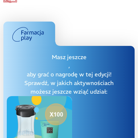
Masz jeszcze
,
aby grać o nagrodę w tej edycji!
Sprawdź, w jakich aktywnościach
możesz jeszcze wziąć udział: