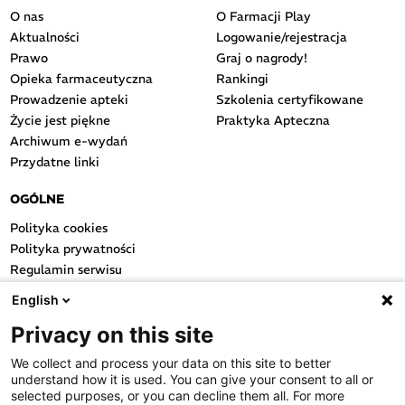
O nas
O Farmacji Play
Aktualności
Logowanie/rejestracja
Prawo
Graj o nagrody!
Opieka farmaceutyczna
Rankingi
Prowadzenie apteki
Szkolenia certyfikowane
Życie jest piękne
Praktyka Apteczna
Archiwum e-wydań
Przydatne linki
OGÓLNE
Polityka cookies
Polityka prywatności
Regulamin serwisu
Regulamin konkursu
English
Farmacja Play
Privacy on this site
Regulamin konkursu Lakcid
Entero
We collect and process your data on this site to better
Regulamin konkursu Acard
understand how it is used. You can give your consent to all or
Regulamin konkursu Biotebal
selected purposes, or you can decline them all. For more