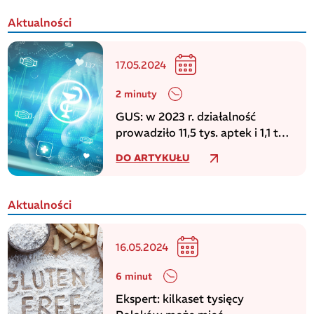
Aktualności
17.05.2024
2 minuty
GUS: w 2023 r. działalność
prowadziło 11,5 tys. aptek i 1,1 tys.
punktów aptecznych
DO ARTYKUŁU
Aktualności
16.05.2024
6 minut
Ekspert: kilkaset tysięcy