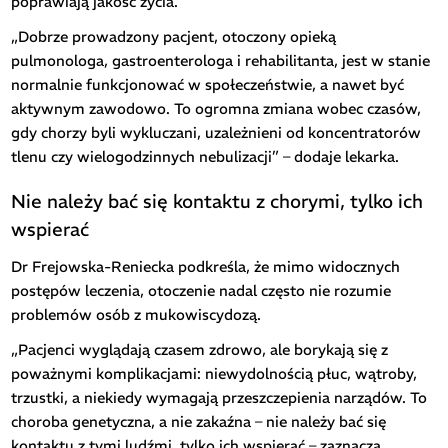
poprawiają jakość życia.
„Dobrze prowadzony pacjent, otoczony opieką
pulmonologa, gastroenterologa i rehabilitanta, jest w stanie
normalnie funkcjonować w społeczeństwie, a nawet być
aktywnym zawodowo. To ogromna zmiana wobec czasów,
gdy chorzy byli wykluczani, uzależnieni od koncentratorów
tlenu czy wielogodzinnych nebulizacji” – dodaje lekarka.
Nie należy bać się kontaktu z chorymi, tylko ich
wspierać
Dr Frejowska-Reniecka podkreśla, że mimo widocznych
postępów leczenia, otoczenie nadal często nie rozumie
problemów osób z mukowiscydozą.
„Pacjenci wyglądają czasem zdrowo, ale borykają się z
poważnymi komplikacjami: niewydolnością płuc, wątroby,
trzustki, a niekiedy wymagają przeszczepienia narządów. To
choroba genetyczna, a nie zakaźna – nie należy bać się
kontaktu z tymi ludźmi, tylko ich wspierać – zaznacza.