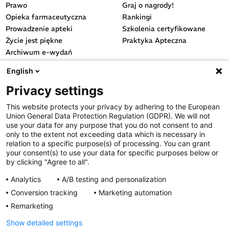
Prawo
Graj o nagrody!
Opieka farmaceutyczna
Rankingi
Prowadzenie apteki
Szkolenia certyfikowane
Życie jest piękne
Praktyka Apteczna
Archiwum e-wydań
Przydatne linki
English
OGÓLNE
Privacy settings
Polityka cookies
This website protects your privacy by adhering to the European
Polityka prywatności
Union General Data Protection Regulation (GDPR). We will not
Regulamin serwisu
use your data for any purpose that you do not consent to and
only to the extent not exceeding data which is necessary in
Regulamin konkursu
relation to a specific purpose(s) of processing. You can grant
Farmacja Play
your consent(s) to use your data for specific purposes below or
Regulamin konkursu Lakcid
by clicking "Agree to all".
Entero
Analytics
A/B testing and personalization
Regulamin konkursu Acard
Conversion tracking
Marketing automation
Regulamin konkursu Biotebal
Remarketing
Regulamin konkursu Asmenol
Kontakt
Show detailed settings