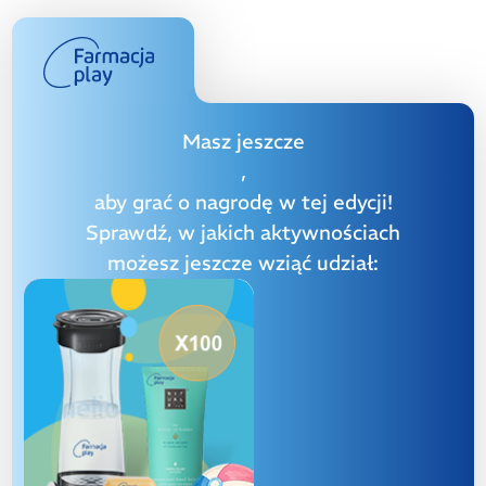
Masz jeszcze
,
aby grać o nagrodę w tej edycji!
Sprawdź, w jakich aktywnościach
możesz jeszcze wziąć udział: