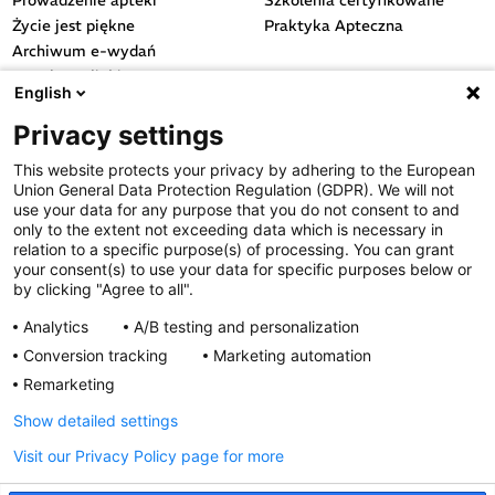
Prowadzenie apteki
Szkolenia certyfikowane
Życie jest piękne
Praktyka Apteczna
Archiwum e-wydań
Przydatne linki
English
OGÓLNE
Privacy settings
Polityka cookies
This website protects your privacy by adhering to the European
Polityka prywatności
Union General Data Protection Regulation (GDPR). We will not
Regulamin serwisu
use your data for any purpose that you do not consent to and
only to the extent not exceeding data which is necessary in
Regulamin konkursu
relation to a specific purpose(s) of processing. You can grant
Farmacja Play
your consent(s) to use your data for specific purposes below or
Regulamin konkursu Lakcid
by clicking "Agree to all".
Entero
Analytics
A/B testing and personalization
Regulamin konkursu Acard
Conversion tracking
Marketing automation
Regulamin konkursu Biotebal
Remarketing
Regulamin konkursu Asmenol
Kontakt
Show detailed settings
Visit our Privacy Policy page for more
PRODUKTY POLPHARMY