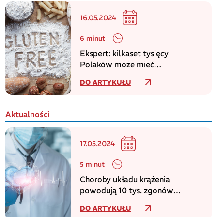
16.05.2024
6 minut
Ekspert: kilkaset tysięcy
Polaków może mieć
niezdiagnozowaną celiakię
DO ARTYKUŁU
Aktualności
17.05.2024
5 minut
Choroby układu krążenia
powodują 10 tys. zgonów
dziennie w europejskim regionie
DO ARTYKUŁU
WHO